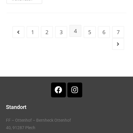
4
1
2
3
5
6
7
Standort
FF – Ottenhof – Bernheck Ottenhof
40, 91287 Plech