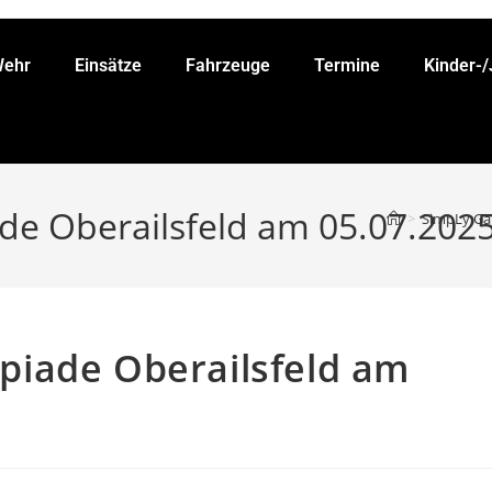
Wehr
Einsätze
Fahrzeuge
Termine
Kinder-
e Oberailsfeld am 05.07.202
>
SimpLy Gal
iade Oberailsfeld am