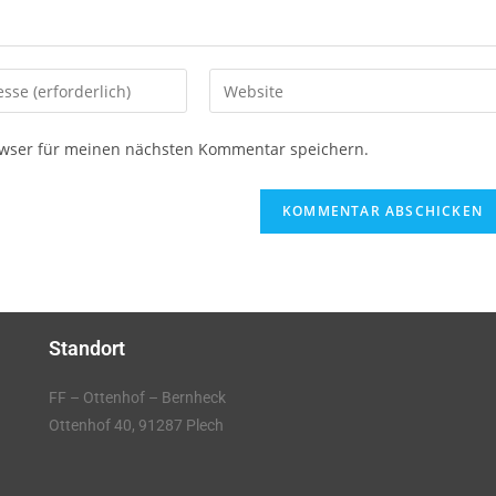
owser für meinen nächsten Kommentar speichern.
Standort
FF – Ottenhof – Bernheck
Ottenhof 40, 91287 Plech