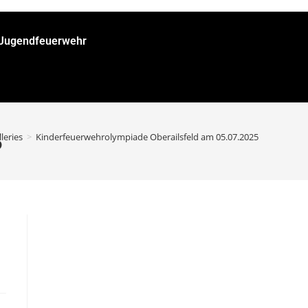
/Jugendfeuerwehr
5
leries
>
Kinderfeuerwehrolympiade Oberailsfeld am 05.07.2025