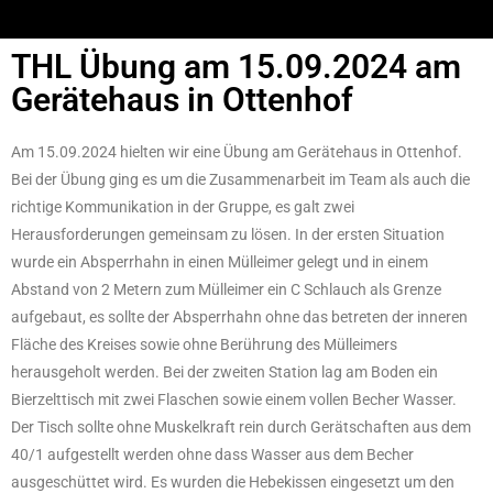
THL Übung am 15.09.2024 am
Gerätehaus in Ottenhof
Am 15.09.2024 hielten wir eine Übung am Gerätehaus in Ottenhof.
Bei der Übung ging es um die Zusammenarbeit im Team als auch die
richtige Kommunikation in der Gruppe, es galt zwei
Herausforderungen gemeinsam zu lösen. In der ersten Situation
wurde ein Absperrhahn in einen Mülleimer gelegt und in einem
Abstand von 2 Metern zum Mülleimer ein C Schlauch als Grenze
aufgebaut, es sollte der Absperrhahn ohne das betreten der inneren
Fläche des Kreises sowie ohne Berührung des Mülleimers
herausgeholt werden. Bei der zweiten Station lag am Boden ein
Bierzelttisch mit zwei Flaschen sowie einem vollen Becher Wasser.
Der Tisch sollte ohne Muskelkraft rein durch Gerätschaften aus dem
40/1 aufgestellt werden ohne dass Wasser aus dem Becher
ausgeschüttet wird. Es wurden die Hebekissen eingesetzt um den