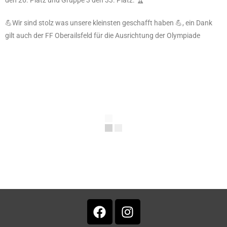
den 26. Platz und Gruppe 3 den 33. Platz. 🏆
💪Wir sind stolz was unsere kleinsten geschafft haben 💪, ein Dank
gilt auch der FF Oberailsfeld für die Ausrichtung der Olympiade