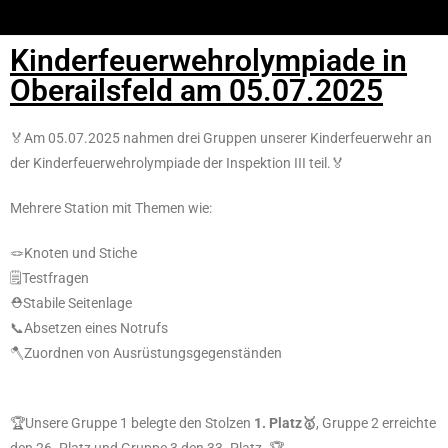
Kinderfeuerwehrolympiade in
Oberailsfeld am 05.07.2025
🏅Am 05.07.2025 nahmen drei Gruppen unserer Kinderfeuerwehr an
der Kinderfeuerwehrolympiade der Inspektion III teil.🏅
Mehrere Station mit Themen wie:
🪢Knoten und Stiche
🗒️Testfragen
⛑️Stabile Seitenlage
📞Absetzen eines Notrufs
🪓Zuordnen von Ausrüstungsgegenständen
🏆Unsere Gruppe 1 belegte den Stolzen
1. Platz🥇
, Gruppe 2 erreichte