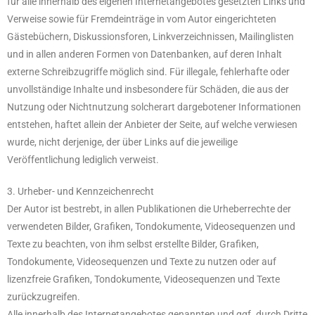
für alle innerhalb des eigenen Internetangebotes gesetzten Links und
Verweise sowie für Fremdeinträge in vom Autor eingerichteten
Gästebüchern, Diskussionsforen, Linkverzeichnissen, Mailinglisten
und in allen anderen Formen von Datenbanken, auf deren Inhalt
externe Schreibzugriffe möglich sind. Für illegale, fehlerhafte oder
unvollständige Inhalte und insbesondere für Schäden, die aus der
Nutzung oder Nichtnutzung solcherart dargebotener Informationen
entstehen, haftet allein der Anbieter der Seite, auf welche verwiesen
wurde, nicht derjenige, der über Links auf die jeweilige
Veröffentlichung lediglich verweist.
3. Urheber- und Kennzeichenrecht
Der Autor ist bestrebt, in allen Publikationen die Urheberrechte der
verwendeten Bilder, Grafiken, Tondokumente, Videosequenzen und
Texte zu beachten, von ihm selbst erstellte Bilder, Grafiken,
Tondokumente, Videosequenzen und Texte zu nutzen oder auf
lizenzfreie Grafiken, Tondokumente, Videosequenzen und Texte
zurückzugreifen.
Alle innerhalb des Internetangebotes genannten und ggf. durch Dritte