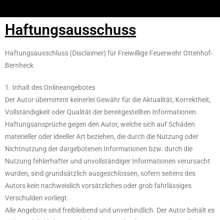
Haftungsausschuss
Haftungsausschluss (Disclaimer) für Freiwillige Feuerwehr Ottenhof-
Bernheck
1. Inhalt des Onlineangebotes
Der Autor übernimmt keinerlei Gewähr für die Aktualität, Korrektheit,
Vollständigkeit oder Qualität der bereitgestellten Informationen.
Haftungsansprüche gegen den Autor, welche sich auf Schäden
materieller oder ideeller Art beziehen, die durch die Nutzung oder
Nichtnutzung der dargebotenen Informationen bzw. durch die
Nutzung fehlerhafter und unvollständiger Informationen verursacht
wurden, sind grundsätzlich ausgeschlossen, sofern seitens des
Autors kein nachweislich vorsätzliches oder grob fahrlässiges
Verschulden vorliegt.
Alle Angebote sind freibleibend und unverbindlich. Der Autor behält es