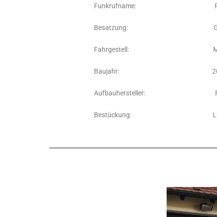
Funkrufname: Florian O
Besatzung: Grupp
Fahrgestell: MAN – 
Baujahr: 20
Aufbauhersteller: Ros
Bestückung: Ludwig – Feu