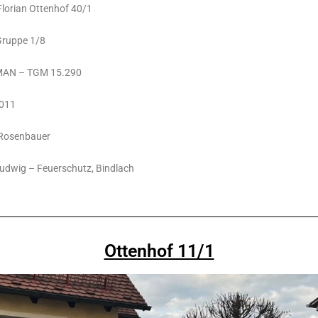
ttenhof 40/1
e 1/8
TGM 15.290
11
enbauer
erschutz, Bindlach
Ottenhof 11/1