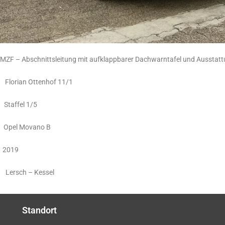
g mit aufklappbarer Dachwarntafel und Ausstattung zu
Ottenhof 11/1
el 1/5
Movano B
19
ch – Kessel
Standort