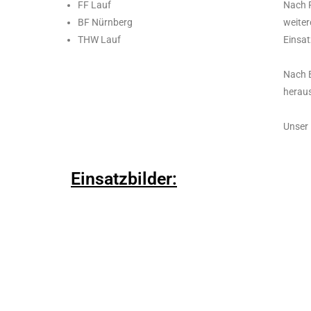
FF Lauf
Nach R
BF Nürnberg
weiter
THW Lauf
Einsat
Nach E
heraus
Unser
Einsatzbilder: