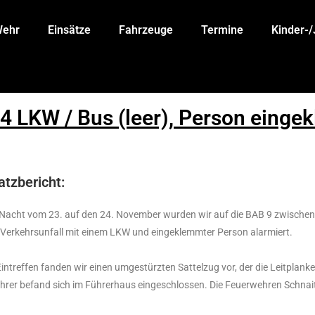
Wehr
Einsätze
Fahrzeuge
Termine
Kinder-
 4 LKW / Bus (leer), Person eing
atzbericht:
 Nacht vom 23. auf den 24. November wurden wir auf die BAB 9 zwischen
Verkehrsunfall mit einem LKW und eingeklemmter Person alarmiert.
intreffen fanden wir einen umgestürzten Sattelzug vor, der die Leitplan
hrer befand sich im Führerhaus eingeschlossen. Die Feuerwehren Schnai