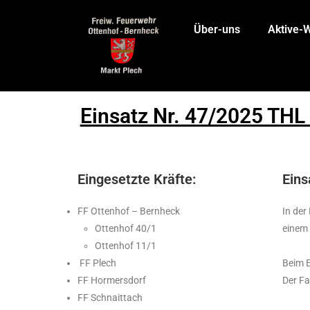
Über-uns
Aktive-
Einsatz Nr. 47/2025 THL
Eingesetzte Kräfte:
Eins
FF Ottenhof – Bernheck
In der
Ottenhof 40/1
einem 
Ottenhof 11/1
FF Plech
Beim E
FF Hormersdorf
Der Fa
FF Schnaittach