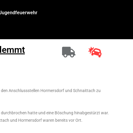
/Jugendfeuerwehr
eklemmt
 den Anschlussstellen Hormersdorf und Schnaittach zu
ke durchbrochen hatte und eine Böschung hinabgestürzt war.
ttach und Hormersdorf waren bereits vor Ort.