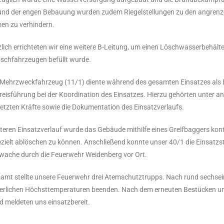
nd der engen Bebauung wurden zudem Riegelstellungen zu den angrenze
en zu verhindern.
lich errichteten wir eine weitere B-Leitung, um einen Löschwasserbehälte
schfahrzeugen befüllt wurde.
Mehrzweckfahrzeug (11/1) diente während des gesamten Einsatzes als Ein
eisführung bei der Koordination des Einsatzes. Hierzu gehörten unter an
etzten Kräfte sowie die Dokumentation des Einsatzverlaufs.
teren Einsatzverlauf wurde das Gebäude mithilfe eines Greifbaggers kontro
zielt ablöschen zu können. Anschließend konnte unser 40/1 die Einsatzst
ache durch die Feuerwehr Weidenberg vor Ort.
amt stellte unsere Feuerwehr drei Atemschutztrupps. Nach rund sechsei
lichen Höchsttemperaturen beenden. Nach dem erneuten Bestücken unser
d meldeten uns einsatzbereit.