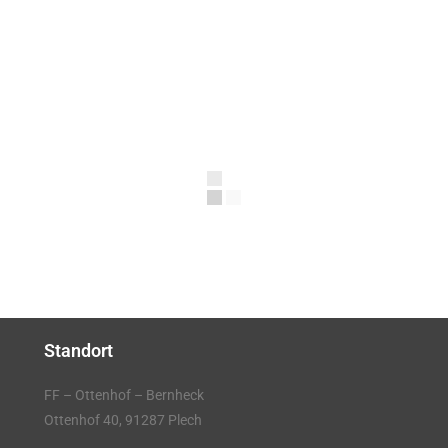
Standort
FF – Ottenhof – Bernheck
Ottenhof 40, 91287 Plech