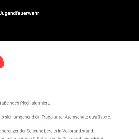
/Jugendfeuerwehr
aße nach Plech alarmiert.
alb sich umgehend ein Trupp unter Atemschutz ausrüstete.
t angrenzender Scheune bereits in Vollbrand stand.
 mit mehreren C-Rohren im Außenangriff eingeleitet.