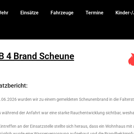
Wehr
Einsätze
Fahrzeuge
Termine
Kinder-
 B 4 Brand Scheune
atzbericht:
06.2026 wurden wir zu einem gemeldeten Scheunenbrand in die Falterstr
s während der Anfahrt war eine starke Rauchentwicklung sichtbar, wesh
intreffen an der Einsatzstelle stellte sich heraus, dass ein Wohnhaus mi
üglich wurde eine Wasserversorgung aufgebaut und die Brandbekämpfung