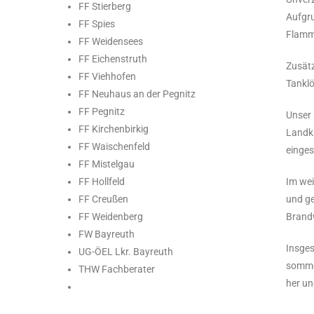
FF Stierberg
Aufgru
FF Spies
Flamm
FF Weidensees
FF Eichenstruth
Zusätz
FF Viehhofen
Tanklö
FF Neuhaus an der Pegnitz
FF Pegnitz
Unser 
FF Kirchenbirkig
Landkr
FF Waischenfeld
einges
FF Mistelgau
FF Hollfeld
Im wei
FF Creußen
und ge
FF Weidenberg
Brandw
FW Bayreuth
Insges
UG-ÖEL Lkr. Bayreuth
sommer
THW Fachberater
her un