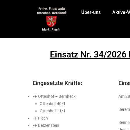
Über-uns
Aktive-
Einsatz Nr. 34/2026
Eingesetzte Kräfte:
Eins
FF Ottenhof – Bernheck
Am 28.
Ottenhof 40/1
Bereit
Ottenhof 11/1
FF Plech
Beim E
FF Betzenstein
Unverz