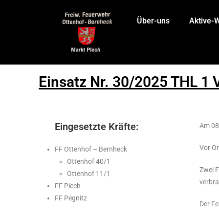
Über-uns
Aktive-
Einsatz Nr. 30/2025 THL 1
Eingesetzte Kräfte:
Am 08.
Vor Or
FF Ottenhof – Bernheck
Ottenhof 40/1
Zwei F
Ottenhof 11/1
verbra
FF Plech
FF Pegnitz
Der Fe