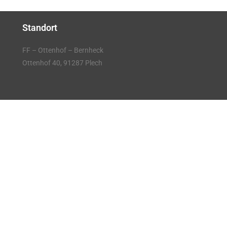
Standort
FF – Ottenhof – Bernheck
Ottenhof 40, 91287 Plech