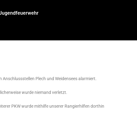
/Jugendfeuerwehr
 Anschlussstellen Plech und Weidensees alarmiert.
klicherweise wurde niemand verletzt.
iterer PKW wurde mithilfe unserer Rangierhilfen dorthin