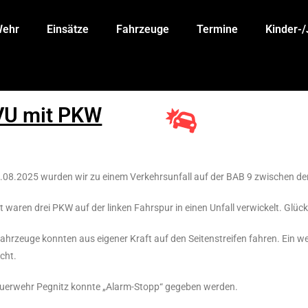
Wehr
Einsätze
Fahrzeuge
Termine
Kinder-
 VU mit PKW
08.2025 wurden wir zu einem Verkehrsunfall auf der BAB 9 zwischen den
t waren drei PKW auf der linken Fahrspur in einen Unfall verwickelt. Glüc
ahrzeuge konnten aus eigener Kraft auf den Seitenstreifen fahren. Ein we
cht.
uerwehr Pegnitz konnte „Alarm-Stopp“ gegeben werden.