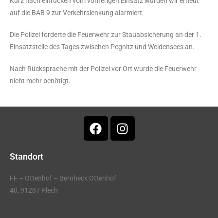
Kurz nach einrücken vom vorherigen Einsatz wurden wir erneut
auf die BAB 9 zur Verkehrslenkung alarmiert.
Die Polizei forderte die Feuerwehr zur Stauabsicherung an der 1.
Einsatzstelle des Tages zwischen Pegnitz und Weidensees an.
Nach Rücksprache mit der Polizei vor Ort wurde die Feuerwehr
nicht mehr benötigt.
Standort
FF – Ottenhof – Bernheck Ottenhof
40, 91287 Plech