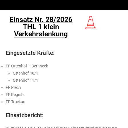
Einsatz Nr. 28/2026
THL 1 klein
Verkehrslenkung
Eingesetzte Kräfte:
FF Ottenhof – Bernheck
Ottenhof 40/1
Ottenhof 11/1
FF Plech
FF Pegnitz
FF Trockau
Einsatzbericht: