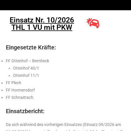
Einsatz Nr. 10/2026
THL 1 VU mit PKW
Eingesetzte Kräfte:
FF Ottenhof – Bernheck
Ottenhof 40/1
Ottenhof 11/1
FF Plech
FF Hormersdorf
FF Schnaittach
Einsatzbericht:
Da sich während des vorherigen Einsatzes (Einsatz 09/2026 am