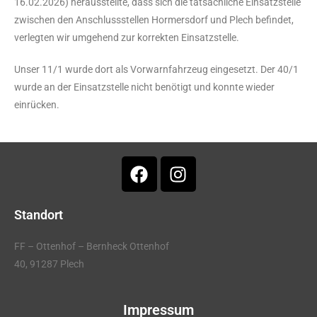
16.02.2026) herausstellte, dass sich die tatsächliche Einsatzstelle
zwischen den Anschlussstellen Hormersdorf und Plech befindet,
verlegten wir umgehend zur korrekten Einsatzstelle.
Unser 11/1 wurde dort als Vorwarnfahrzeug eingesetzt. Der 40/1
wurde an der Einsatzstelle nicht benötigt und konnte wieder
einrücken.
Standort
FF – Ottenhof – Bernheck Ottenhof
40, 91287 Plech
Impressum