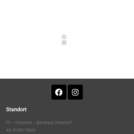
Standort
FF – Ottenhof – Bernheck Ottenhof
40, 91287 Plech