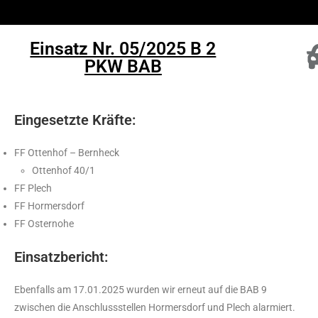
Einsatz Nr. 05/2025 B 2
PKW BAB
Eingesetzte Kräfte:
FF Ottenhof – Bernheck
Ottenhof 40/1
FF Plech
FF Hormersdorf
FF Osternohe
Einsatzbericht:
Ebenfalls am 17.01.2025 wurden wir erneut auf die BAB 9
zwischen die Anschlussstellen Hormersdorf und Plech alarmiert.