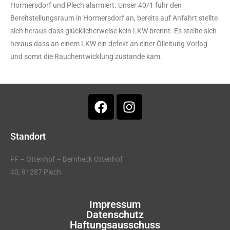
Hormersdorf und Plech alarmiert. Unser 40/1 fuhr den
Bereitstellungsraum in Hormersdorf an, bereits auf Anfahrt stellte
sich heraus dass glücklicherweise kein LKW brennt. Es stellte sich
heraus dass an einem LKW ein defekt an einer Ölleitung Vorlag
und somit die Rauchentwicklung zustande kam.
Standort
FF – Ottenhof – Bernheck Ottenhof
40, 91287 Plech
Impressum
Datenschutz
Haftungsausschuss