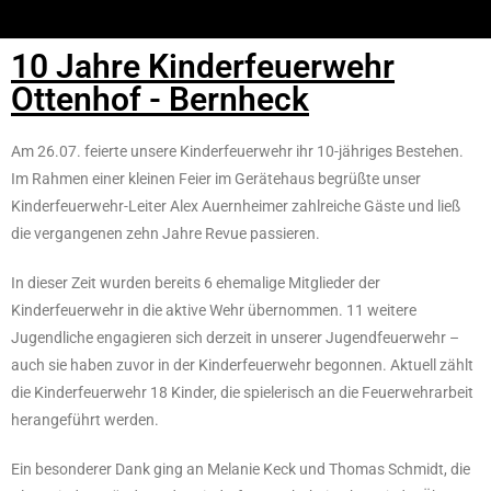
10 Jahre Kinderfeuerwehr
Ottenhof - Bernheck
Am 26.07. feierte unsere Kinderfeuerwehr ihr 10-jähriges Bestehen.
Im Rahmen einer kleinen Feier im Gerätehaus begrüßte unser
Kinderfeuerwehr-Leiter Alex Auernheimer zahlreiche Gäste und ließ
die vergangenen zehn Jahre Revue passieren.
In dieser Zeit wurden bereits 6 ehemalige Mitglieder der
Kinderfeuerwehr in die aktive Wehr übernommen. 11 weitere
Jugendliche engagieren sich derzeit in unserer Jugendfeuerwehr –
auch sie haben zuvor in der Kinderfeuerwehr begonnen. Aktuell zählt
die Kinderfeuerwehr 18 Kinder, die spielerisch an die Feuerwehrarbeit
herangeführt werden.
Ein besonderer Dank ging an Melanie Keck und Thomas Schmidt, die