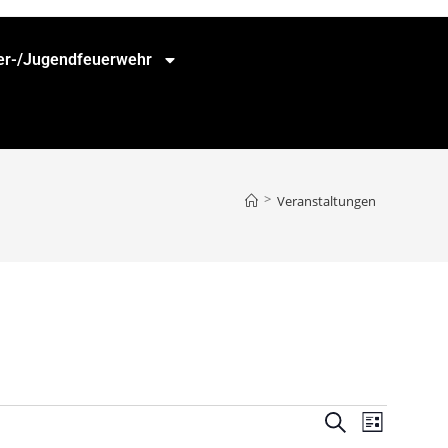
er-/Jugendfeuerwehr
>
Veranstaltungen
V
V
S
L
e
u