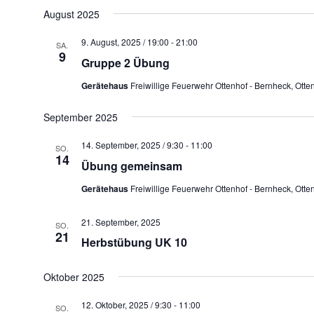
D
August 2025
a
t
9. August, 2025 / 19:00
-
21:00
SA.
u
9
Gruppe 2 Übung
m
Gerätehaus
Freiwillige Feuerwehr Ottenhof - Bernheck, Ott
w
ä
September 2025
h
l
14. September, 2025 / 9:30
-
11:00
SO.
14
e
Übung gemeinsam
n
Gerätehaus
Freiwillige Feuerwehr Ottenhof - Bernheck, Ott
.
21. September, 2025
SO.
21
Herbstübung UK 10
Oktober 2025
12. Oktober, 2025 / 9:30
-
11:00
SO.